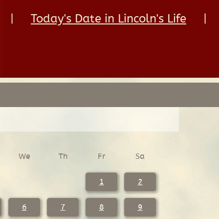
|
Today's Date in Lincoln's Life
|
We
Th
Fr
Sa
1
2
6
7
8
9