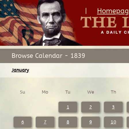
|
Homepag
Browse Calendar - 1839
January
Su
Mo
Tu
We
Th
1
2
3
6
7
8
9
10