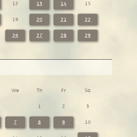
12
13
14
15
19
20
21
22
26
27
28
29
We
Th
Fr
Sa
1
2
3
7
8
9
10