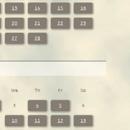
13
14
15
16
20
21
22
23
27
28
We
Th
Fr
Sa
3
4
5
6
10
11
12
13