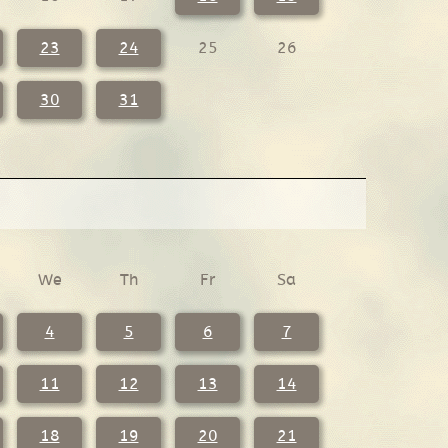
23
24
25
26
30
31
We
Th
Fr
Sa
4
5
6
7
11
12
13
14
18
19
20
21