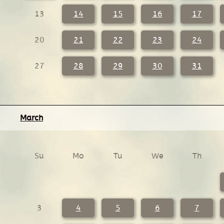
13
14
15
16
17
20
21
22
23
24
27
28
29
30
31
March
Su
Mo
Tu
We
Th
3
4
5
6
7