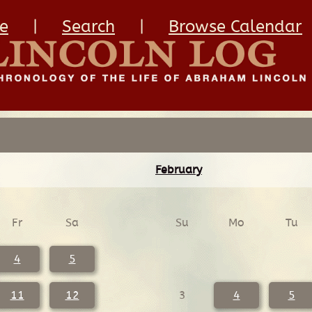
e
|
Search
|
Browse Calendar
February
Fr
Sa
Su
Mo
Tu
4
5
11
12
3
4
5