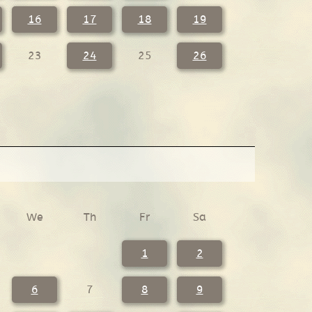
16
17
18
19
23
24
25
26
We
Th
Fr
Sa
1
2
6
7
8
9