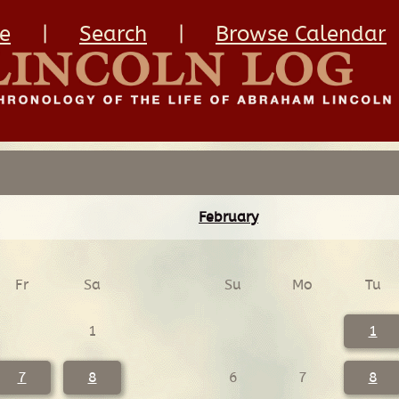
e
|
Search
|
Browse Calendar
February
Fr
Sa
Su
Mo
Tu
1
1
7
8
6
7
8