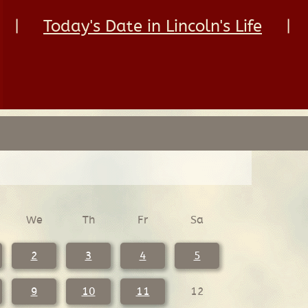
|
Today's Date in Lincoln's Life
|
We
Th
Fr
Sa
2
3
4
5
9
10
11
12