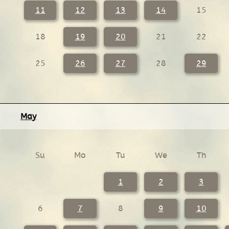
11
12
13
14
15
18
19
20
21
22
25
26
27
28
29
May
Su
Mo
Tu
We
Th
1
2
3
6
7
8
9
10