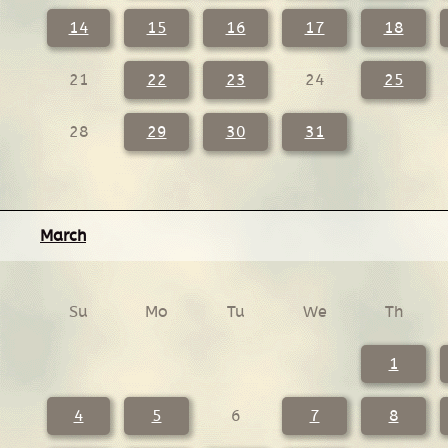
14
15
16
17
18
21
22
23
24
25
28
29
30
31
March
Su
Mo
Tu
We
Th
1
4
5
6
7
8