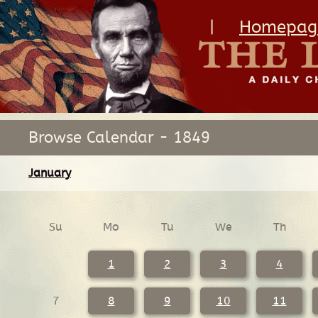
|
Homepag
Browse Calendar - 1849
January
Su
Mo
Tu
We
Th
1
2
3
4
7
8
9
10
11