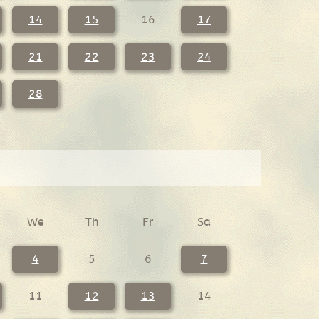
14
15
16
17
21
22
23
24
28
We
Th
Fr
Sa
4
5
6
7
11
12
13
14