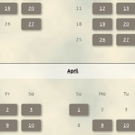
19
20
11
12
13
26
27
18
19
20
25
26
27
April
Fr
Sa
Su
Mo
Tu
2
3
1
2
3
9
10
8
9
10