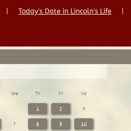
|
Today's Date in Lincoln's Life
|
We
Th
Fr
Sa
1
2
3
7
8
9
10