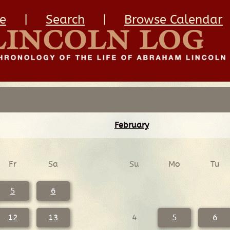
e
|
Search
|
Browse Calendar
February
Fr
Sa
Su
Mo
Tu
5
6
12
13
4
5
6