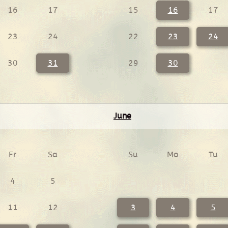
16
17
15
16
17
23
24
22
23
24
30
31
29
30
June
Fr
Sa
Su
Mo
Tu
4
5
11
12
3
4
5