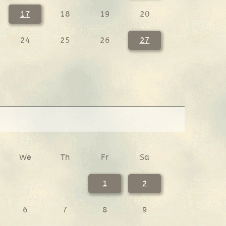
17
18
19
20
24
25
26
27
We
Th
Fr
Sa
1
2
6
7
8
9