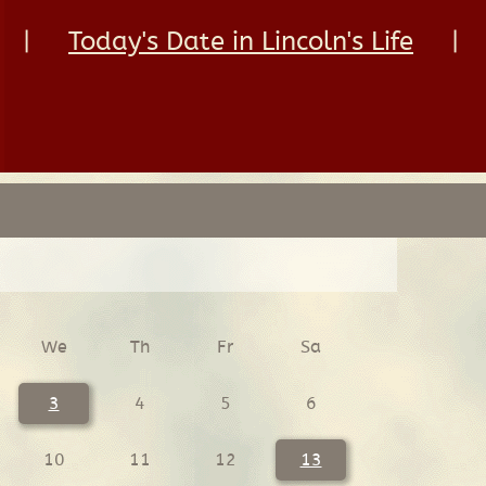
|
Today's Date in Lincoln's Life
|
We
Th
Fr
Sa
3
4
5
6
10
11
12
13