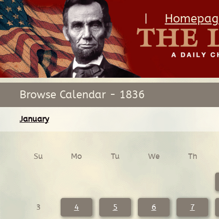
|
Homepag
Browse Calendar - 1836
January
Su
Mo
Tu
We
Th
3
4
5
6
7