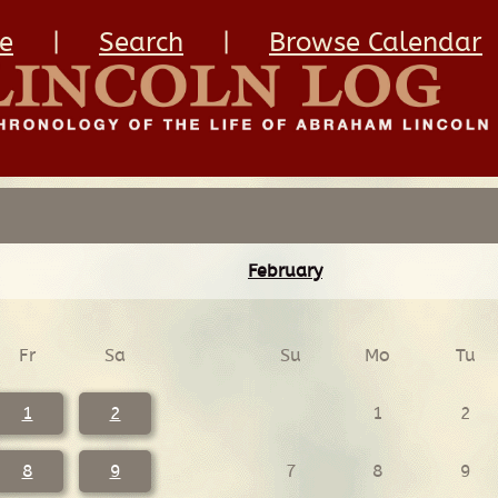
e
|
Search
|
Browse Calendar
February
Fr
Sa
Su
Mo
Tu
1
2
1
2
8
9
7
8
9